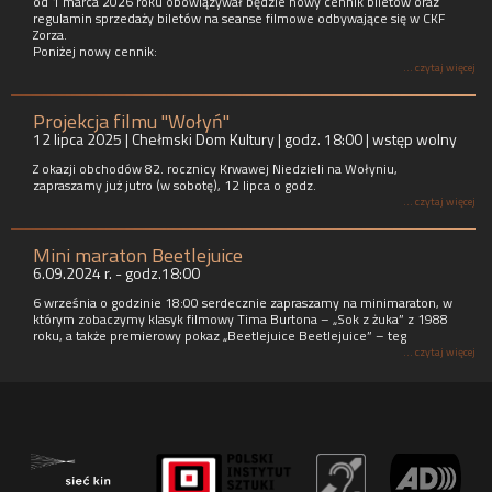
od 1 marca 2026 roku obowiązywał będzie nowy cennik biletów oraz
regulamin sprzedaży biletów na seanse filmowe odbywające się w CKF
Zorza.
Poniżej nowy cennik:
... czytaj więcej
Projekcja filmu "Wołyń"
12 lipca 2025 | Chełmski Dom Kultury | godz. 18:00 | wstęp wolny
Z okazji obchodów 82. rocznicy Krwawej Niedzieli na Wołyniu,
zapraszamy już jutro (w sobotę), 12 lipca o godz.
... czytaj więcej
Mini maraton Beetlejuice
6.09.2024 r. - godz.18:00
6 września o godzinie 18:00 serdecznie zapraszamy na minimaraton, w
którym zobaczymy klasyk filmowy Tima Burtona – „Sok z żuka” z 1988
roku, a także premierowy pokaz „Beetlejuice Beetlejuice” – teg
... czytaj więcej
SKOŁOWANI - seans z audiodeskrypcją i napisami
CKF ZORZA - seans z audiodeskrypcją
Centrum Kultury Filmowej ZORZA jest wyposażone w zestaw do projekcji
filmów posiadających suplement z audiodeskrypcją, czyli system
umożliwiający odbiór filmu osobom ze specjalnymi potrzebami.