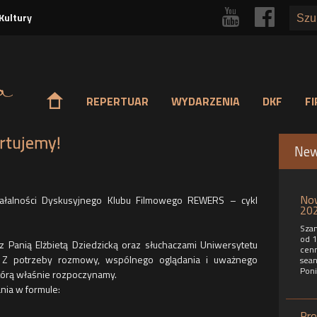
Przejdź
r
p
Kultury
do
treści
o
REPERTUAR
WYDARZENIA
DKF
F
rtujemy!
Ne
Now
ałalności Dyskusyjnego Klubu Filmowego REWERS – cykl
202
Szan
od 1
 Panią Elżbietą Dziedzicką oraz słuchaczami Uniwersytetu
cenn
 Z potrzeby rozmowy, wspólnego oglądania i uważnego
sean
Poni
którą właśnie rozpoczynamy.
nia w formule:
Pro