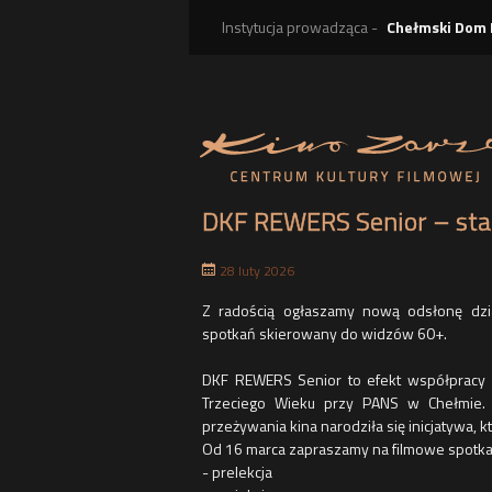
Instytucja prowadząca -
Chełmski Dom 
DKF REWERS Senior – sta
28 luty 2026
t
Z radością ogłaszamy nową odsłonę dzi
spotkań skierowany do widzów 60+.
DKF REWERS Senior to efekt współpracy z
Trzeciego Wieku przy PANS w Chełmie.
przeżywania kina narodziła się inicjatywa, 
Od 16 marca zapraszamy na filmowe spotka
- prelekcja