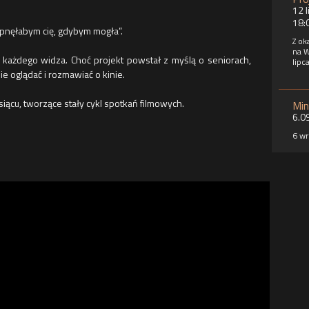
12 l
18:
opnęłabym cię, gdybym mogła”.
Z ok
na W
każdego widza. Choć projekt powstał z myślą o seniorach,
lipc
e oglądać i rozmawiać o kinie.
siącu, tworzące stały cykl spotkań filmowych.
Min
6.0
6 wr
na m
film
takż
– te
SKO
nap
CKF
Cent
w ze
supl
umoż
potr