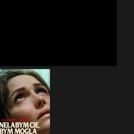
Ava
wi
Szan
Fil
CKF
Film
prze
łąc
oglą
Prz
22 -
Info
nasz
do 2
Fil
26-