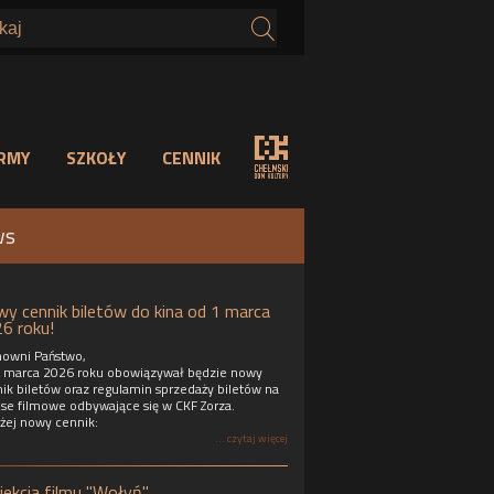
s
IRMY
SZKOŁY
CENNIK
ws
y cennik biletów do kina od 1 marca
6 roku!
owni Państwo,
 marca 2026 roku obowiązywał będzie nowy
ik biletów oraz regulamin sprzedaży biletów na
se filmowe odbywające się w CKF Zorza.
żej nowy cennik:
... czytaj więcej
jekcja filmu "Wołyń"