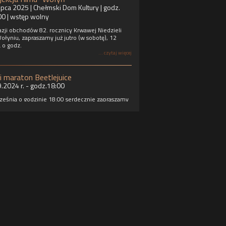
ipca 2025 | Chełmski Dom Kultury | godz.
00 | wstęp wolny
azji obchodów 82. rocznicy Krwawej Niedzieli
ołyniu, zapraszamy już jutro (w sobotę), 12
a o godz.
... czytaj więcej
i maraton Beetlejuice
9.2024 r. - godz.18:00
ześnia o godzinie 18:00 serdecznie zapraszamy
inimaraton, w którym zobaczymy klasyk
owy Tima Burtona – „Sok z żuka” z 1988 roku, a
e premierowy pokaz „Beetlejuice Beetlejuice”
g
... czytaj więcej
ŁOWANI - seans z audiodeskrypcją i
isami
 ZORZA - seans z audiodeskrypcją
rum Kultury Filmowej ZORZA jest wyposażone
staw do projekcji filmów posiadających
ement z audiodeskrypcją, czyli system
liwiający odbiór filmu osobom ze specjalnymi
zebami.