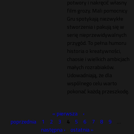
potwory i nakręcić własny
film grozy. Mali pomocnicy
Gru spotykają niezwykłe
stworzenia i pakują się w
serię nieprzewidywalnych
przygód. To pełna humoru
historia o kreatywności,
chaosie i wielkich ambicjach
małych rozrabiaków.
Udowadniają, że dla
wspólnego celu warto
pokonać każdą przeszkodę.
« pierwsza
‹
S
poprzednia
1
2
3
4
5
6
7
8
9
…
następna ›
ostatnia »