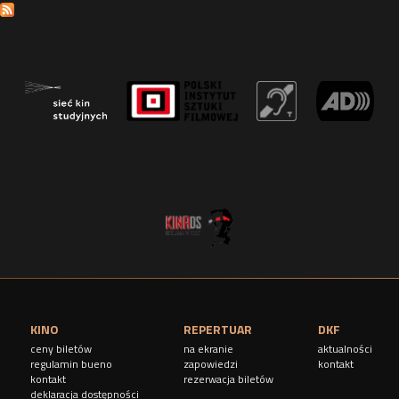
t
r
o
n
y
KINO
REPERTUAR
DKF
ceny biletów
na ekranie
aktualności
regulamin bueno
zapowiedzi
kontakt
kontakt
rezerwacja biletów
deklaracja dostępności