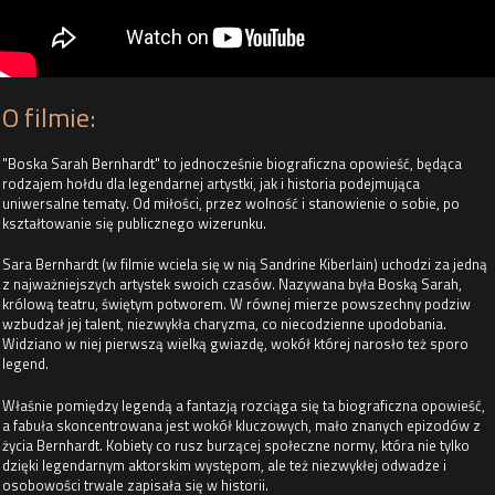
O filmie:
"Boska Sarah Bernhardt" to jednocześnie biograficzna opowieść, będąca
rodza­jem hołdu dla legendarnej artystki, jak i historia podejmująca
uniwersalne tematy. Od miłości, przez wolność i stanowienie o sobie, po
kształtowanie się publicznego wizerunku.
Sara Bernhardt (w filmie wciela się w nią Sandrine Kiberlain) uchodzi za jedną
z najważniejszych artystek swo­ich czasów. Nazywana była Boską Sarah,
królową teatru, świętym potworem. W równej mierze powszechny podziw
wzbudzał jej talent, niezwykła chary­zma, co niecodzienne upodobania.
Widziano w niej pierwszą wielką gwiazdę, wokół której narosło też sporo
legend.
Właśnie pomiędzy legendą a fantazją rozciąga się ta biograficzna opowieść,
a fabuła skoncentrowana jest wokół kluczowych, mało znanych epizodów z
życia Bernhardt. Kobiety co rusz burzącej społeczne normy, która nie tylko
dzięki legendarnym aktorskim występom, ale też niezwykłej odwadze i
osobowości trwale zapisała się w historii.