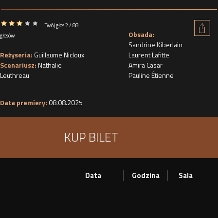
Twój głos 2 / 88
Obsada:
głosów
Sandrine Kiberlain
Reżyseria:
Guillaume Nicloux
Laurent Lafitte
Scenariusz:
Nathalie
Amira Casar
Leuthreau
Pauline Étienne
Data premiery:
08.08.2025
KUP BILET
Data
Godzina
Sala