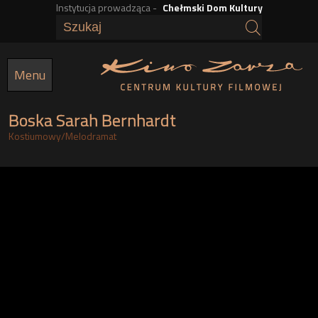
Instytucja prowadząca -
Chełmski Dom Kultury
Przejdź
do
treści
Menu
Boska Sarah Bernhardt
Kostiumowy
/
Melodramat
g