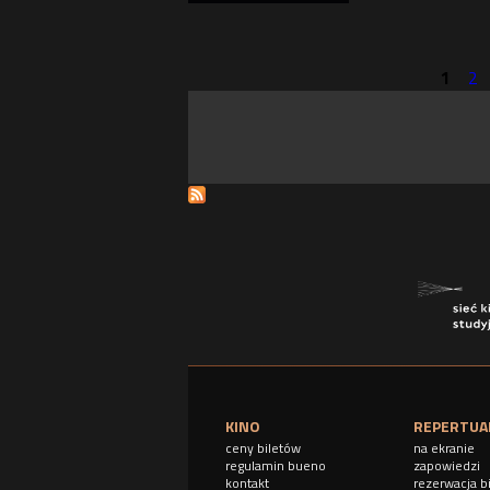
1
2
S
t
r
o
n
y
KINO
REPERTUA
ceny biletów
na ekranie
regulamin bueno
zapowiedzi
kontakt
rezerwacja b