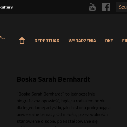
Przejdź
r
p
Kultury
do
treści
o
REPERTUAR
WYDARZENIA
DKF
F
Boska Sarah Bernhardt
"Boska Sarah Bernhardt" to jednocześnie
biograficzna opowieść, będąca rodza­jem hołdu
dla legendarnej artystki, jak i historia podejmująca
uniwersalne tematy. Od miłości, przez wolność i
stanowienie o sobie, po kształtowanie się