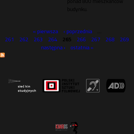
ponad 800 mieszkańców
budynku.
« pierwsza
‹ poprzednia
…
S
261
262
263
264
265
266
267
268
269
następna ›
ostatnia »
t
r
o
n
y