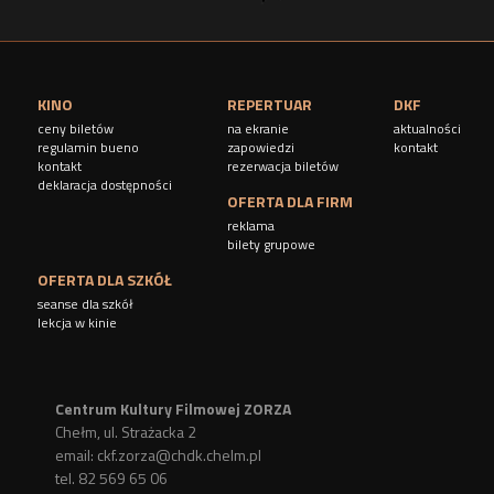
KINO
REPERTUAR
DKF
ceny biletów
na ekranie
aktualności
regulamin bueno
zapowiedzi
kontakt
kontakt
rezerwacja biletów
deklaracja dostępności
OFERTA DLA FIRM
reklama
bilety grupowe
OFERTA DLA SZKÓŁ
seanse dla szkół
lekcja w kinie
Centrum Kultury Filmowej ZORZA
Chełm, ul. Strażacka 2
email:
ckf.zorza@chdk.chelm.pl
tel. 82 569 65 06