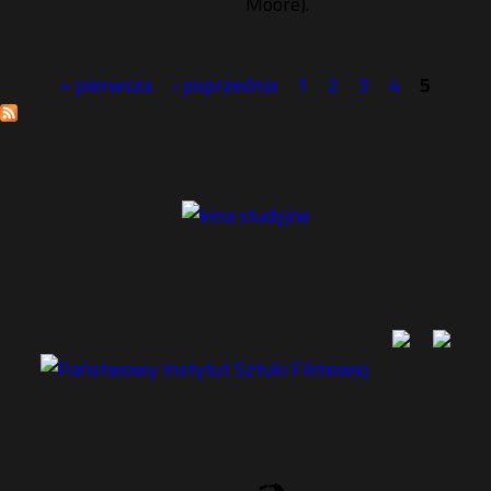
Moore).
« pierwsza
‹ poprzednia
1
2
3
4
5
S
t
r
o
n
y