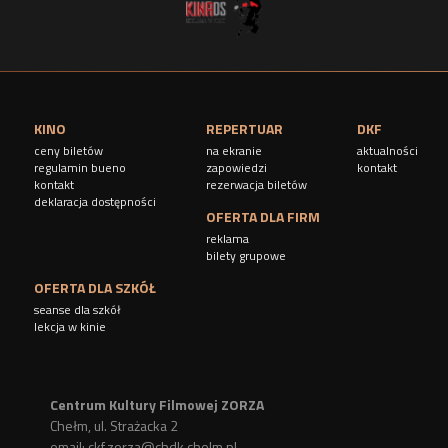
KINO
REPERTUAR
DKF
ceny biletów
na ekranie
aktualności
regulamin bueno
zapowiedzi
kontakt
kontakt
rezerwacja biletów
deklaracja dostępności
OFERTA DLA FIRM
reklama
bilety grupowe
OFERTA DLA SZKÓŁ
seanse dla szkół
lekcja w kinie
Centrum Kultury Filmowej ZORZA
Chełm, ul. Strażacka 2
email:
ckf.zorza@chdk.chelm.pl