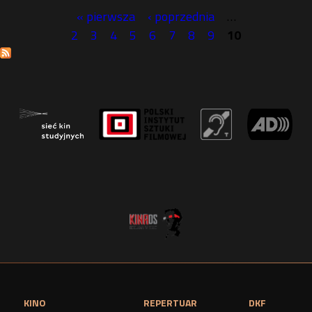
« pierwsza
‹ poprzednia
…
S
2
3
4
5
6
7
8
9
10
t
r
o
n
y
KINO
REPERTUAR
DKF