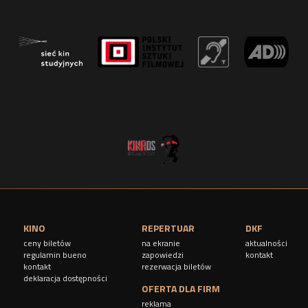
r
o
n
y
KINO
REPERTUAR
DKF
ceny biletów
na ekranie
aktualności
regulamin bueno
zapowiedzi
kontakt
kontakt
rezerwacja biletów
deklaracja dostępności
OFERTA DLA FIRM
reklama