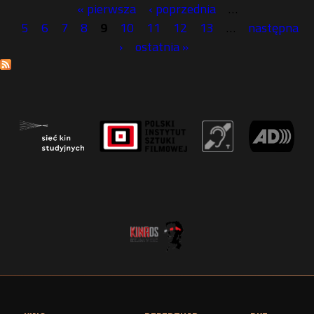
« pierwsza
‹ poprzednia
…
S
5
6
7
8
9
10
11
12
13
…
następna
›
ostatnia »
t
r
o
n
y