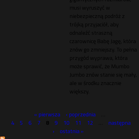
musi wyruszyć w
niebezpieczną podróż z
trójką przyjaciół, aby
odnaleźć straszną
czarownicę Babę Jagę, która
znów go zmniejszy. To pełna
przygód wyprawa, która
może sprawić, że Mumbo
Jumbo znów stanie się mały,
ale w środku znacznie
większy.
« pierwsza
‹ poprzednia
…
S
4
5
6
7
8
9
10
11
12
…
następna
›
ostatnia »
t