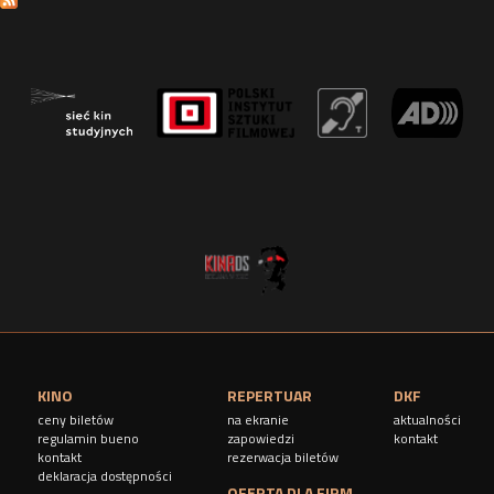
r
o
n
y
KINO
REPERTUAR
DKF
ceny biletów
na ekranie
aktualności
regulamin bueno
zapowiedzi
kontakt
kontakt
rezerwacja biletów
deklaracja dostępności
OFERTA DLA FIRM