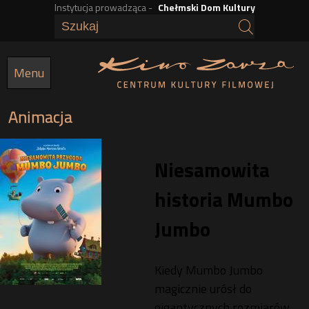
Instytucja prowadząca -
Chełmski Dom Kultury
Przejdź
do
treści
Menu
Animacja
Niesamowita
historia Mumbo
Jumbo
Kiedy Mumbo Jumbo
magicznie urósł do
gigantycznych rozmiarów,