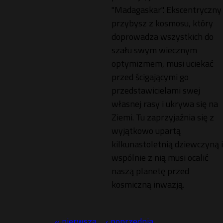
"Madagaskar". Ekscentryczny
przybysz z kosmosu, który
doprowadza wszystkich do
szału swym wiecznym
optymizmem, musi uciekać
przed ścigającymi go
przedstawicielami swej
własnej rasy i ukrywa się na
Ziemi. Tu zaprzyjaźnia się z
wyjątkowo upartą
kilkunastoletnią dziewczyną i
wspólnie z nią musi ocalić
naszą planetę przed
kosmiczną inwazją.
« pierwsza
‹ poprzednia
…