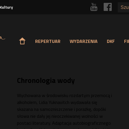
Przejdź
r
p
Kultury
do
treści
o
REPERTUAR
WYDARZENIA
DKF
F
Chronologia wody
Wychowana w środowisku rozdartym przemocą i
alkoholem, Lidia Yuknavitch wydawała się
skazana na samozniszczenie i porażkę, dopóki
słowa nie dały jej nieoczekiwanej wolności w
postaci literatury. Adaptacja autobiograficznego