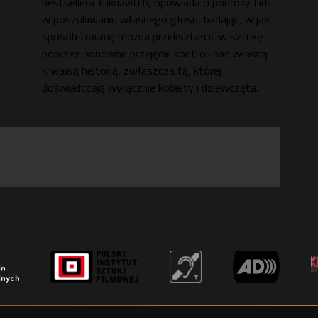
bestsellera Yuknavitch, opowiada o podróży Lidii
w poszukiwaniu własnego głosu, badając, w jaki
sposób traumę można przekształcić w sztukę
poprzez ponowne przejęcie kontroli nad własną
krwawą historią, zwłaszcza tą, której
doświadczają wyłącznie kobiety i dziewczęta.