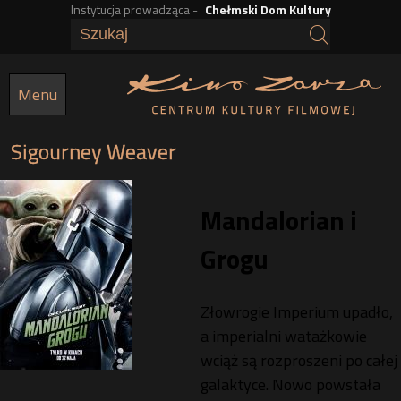
Instytucja prowadząca -
Chełmski Dom Kultury
Przejdź
do
treści
Menu
Sigourney Weaver
Mandalorian i
Grogu
Złowrogie Imperium upadło,
a imperialni watażkowie
wciąż są rozproszeni po całej
galaktyce. Nowo powstała