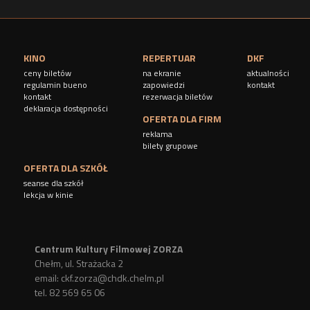
KINO
REPERTUAR
DKF
ceny biletów
na ekranie
aktualności
regulamin bueno
zapowiedzi
kontakt
kontakt
rezerwacja biletów
deklaracja dostępności
OFERTA DLA FIRM
reklama
bilety grupowe
OFERTA DLA SZKÓŁ
seanse dla szkół
lekcja w kinie
Centrum Kultury Filmowej ZORZA
Chełm, ul. Strażacka 2
email:
ckf.zorza@chdk.chelm.pl
tel. 82 569 65 06