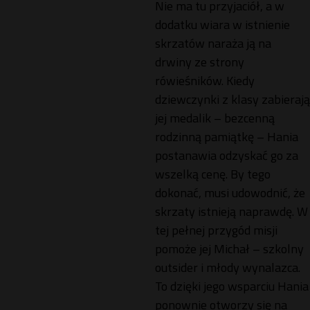
Nie ma tu przyjaciół, a w
dodatku wiara w istnienie
skrzatów naraża ją na
drwiny ze strony
rówieśników. Kiedy
dziewczynki z klasy zabierają
jej medalik – bezcenną
rodzinną pamiątkę – Hania
postanawia odzyskać go za
wszelką cenę. By tego
dokonać, musi udowodnić, że
skrzaty istnieją naprawdę. W
tej pełnej przygód misji
pomoże jej Michał – szkolny
outsider i młody wynalazca.
To dzięki jego wsparciu Hania
ponownie otworzy się na