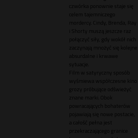
czwórka ponownie staje się
celem tajemniczego
mordercy. Cindy, Brenda, Ray
i Shorty muszą jeszcze raz
połączyć siły, gdy wokół nich
zaczynają mnożyć się kolejne
absurdalne i krwawe
sytuacje.
Film w satyryczny sposób
wyśmiewa współczesne kino
grozy próbujące odświeżyć
znane marki. Obok
powracających bohaterów
pojawiają się nowe postacie,
a całość pełna jest
przekraczającego granice