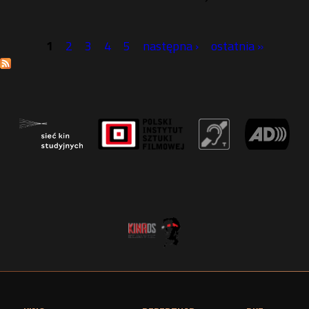
1
2
3
4
5
następna ›
ostatnia »
S
t
r
o
n
y