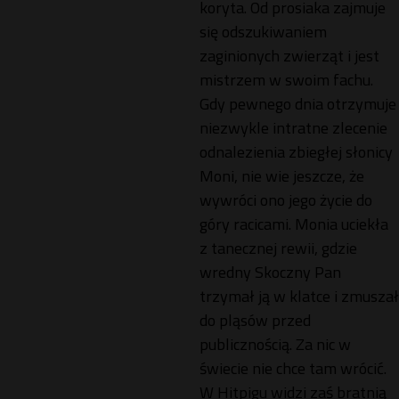
koryta. Od prosiaka zajmuje
się odszukiwaniem
zaginionych zwierząt i jest
mistrzem w swoim fachu.
Gdy pewnego dnia otrzymuje
niezwykle intratne zlecenie
odnalezienia zbiegłej słonicy
Moni, nie wie jeszcze, że
wywróci ono jego życie do
góry racicami. Monia uciekła
z tanecznej rewii, gdzie
wredny Skoczny Pan
trzymał ją w klatce i zmuszał
do pląsów przed
publicznością. Za nic w
świecie nie chce tam wrócić.
W Hitpigu widzi zaś bratnią