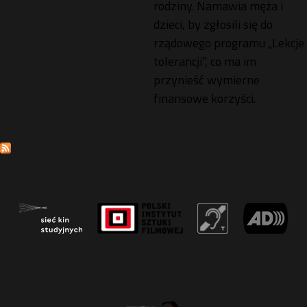
rodziny. Namawia męża i
dzieci, by zgłosili się do
rządowego programu „Lekcje
tolerancji”, co ma im
przynieść wymierne
finansowe korzyści.