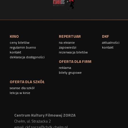
KINO
REPERTUAR
DKF
ceny biletów
na ekranie
aktualności
regulamin bueno
zapowiedzi
kontakt
kontakt
rezerwacja biletów
deklaracja dostępności
OFERTA DLA FIRM
reklama
bilety grupowe
OFERTA DLA SZKÓŁ
seanse dla szkół
lekcja w kinie
Centrum Kultury Filmowej ZORZA
Chełm, ul. Strażacka 2
email:
ckf.zorza@chdk.chelm.pl