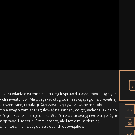
a od załatwiania ekstremalnie trudnych spraw dla wyjątkowo bogatych
skich inwestorów. Ma odzyskać dług od mieszkającego na prywatnej
a o szemranej reputacji. Gdy zawodzą cywilizowane metody
 najmniejszego zamiaru regulować należności, do gry wchodzi ekipa do
którymi Rachel pracuje do lat. Wspólnie opracowują i wcielają w życie
 sprawy" i ucieczki. Brzmi prosto, ale ludzie miliardera są
nie litości nie należy do zakresu ich obowiązków.