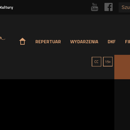
Przejdź
r
p
Kultury
do
treści
o
REPERTUAR
WYDARZENIA
DKF
F
g