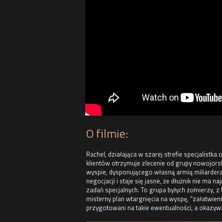
O filmie:
Rachel, działająca w szarej strefie specjalistk
klientów otrzymuje zlecenie od grupy nowojor
wyspie, dysponującego własną armią miliarder
negocjacji i staje się jasne, że dłużnik nie ma
zadań specjalnych. To grupa byłych żołnierzy, z 
misterny plan wtargnięcia na wyspę, "załatwienia
przygotowani na takie ewentualności, a okazywa