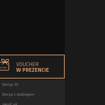
VOUCHER
W PREZENCIE
a
Wersja 3D
h
Wersja z dubbingiem
b
Jakość 4K