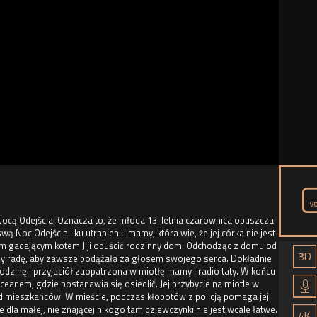
Nocą Odejścia. Oznacza to, że młoda 13-letnia czarownica opuszcza
wą Noc Odejścia i ku utrapieniu mamy, która wie, że jej córka nie jest
m gadającym kotem Jiji opuścić rodzinny dom. Odchodząc z domu od
amy radę, aby zawsze podążała za głosem swojego serca. Dokładnie
dzinę i przyjaciół zaopatrzona w miotłę mamy i radio taty. W końcu
anem, gdzie postanawia się osiedlić. Jej przybycie na miotle w
d mieszkańców. W mieście, podczas kłopotów z policją pomaga jej
dla małej, nie znającej nikogo tam dziewczynki nie jest wcale łatwe.