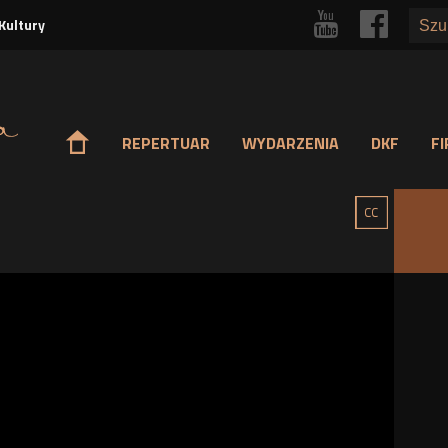
Przejdź
r
p
Kultury
do
treści
o
REPERTUAR
WYDARZENIA
DKF
F
g