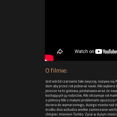
O filmie:
Jest wśród czarownic taki zwyczaj, nazywa się 
dom aby przez rok pobierać nauki. Kiki wybiera s
jeszcze na to gotowa, postanawia wraz ze swy
kochających ją rodziców, Kiki otrzymuje od m
o północy Kiki z małymi problemami opuszcza ro
dociera do wymarzonego, dużego miasta nad oce
środku dnia wzbudza wielkie zamieszanie wśró
chłopiec imieniem Tombo. Życie w dużym mieście 