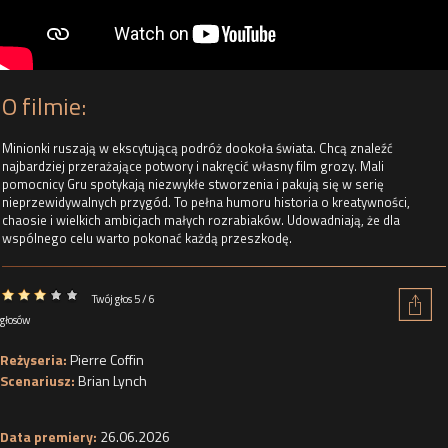
O filmie:
Minionki ruszają w ekscytującą podróż dookoła świata. Chcą znaleźć
najbardziej przerażające potwory i nakręcić własny film grozy. Mali
pomocnicy Gru spotykają niezwykłe stworzenia i pakują się w serię
nieprzewidywalnych przygód. To pełna humoru historia o kreatywności,
chaosie i wielkich ambicjach małych rozrabiaków. Udowadniają, że dla
wspólnego celu warto pokonać każdą przeszkodę.
Twój głos 5 / 6
głosów
Reżyseria:
Pierre Coffin
Scenariusz:
Brian Lynch
Data premiery:
26.06.2026