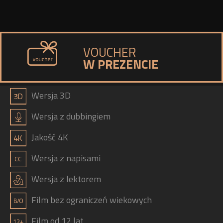
VOUCHER
W PREZENCIE
a
Wersja 3D
h
Wersja z dubbingiem
b
Jakość 4K
g
Wersja z napisami
j
Wersja z lektorem
Film bez ograniczeń wiekowych
Film od 12 lat