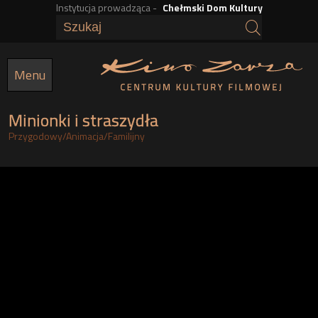
Instytucja prowadząca -
Chełmski Dom Kultury
Przejdź
do
treści
Menu
Minionki i straszydła
Przygodowy
/
Animacja
/
Familijny
h