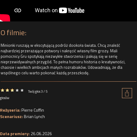
O filmie:
Minionki ruszają w ekscytującą podróż dookoła świata. Chcą znaleźć
najbardziej przerażające potwory i nakręcić własny film grozy. Mali
pomocnicy Gru spotykają niezwykłe stworzenia i pakują się w serię
nieprzewidywalnych przygód. To pełna humoru historia o kreatywności,
chaosie i wielkich ambicjach małych rozrabiaków. Udowadniają, że dla
wspólnego celu warto pokonać każdą przeszkodę.
Twój głos 3 / 5
głosów
Reżyseria:
Pierre Coffin
Scenariusz:
Brian Lynch
Data premiery:
26.06.2026