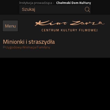
Instytucja prowadząca -
Chełmski Dom Kultury
Przejdź
do
treści
Menu
Minionki i straszydła
Przygodowy
/
Animacja
/
Familijny
h