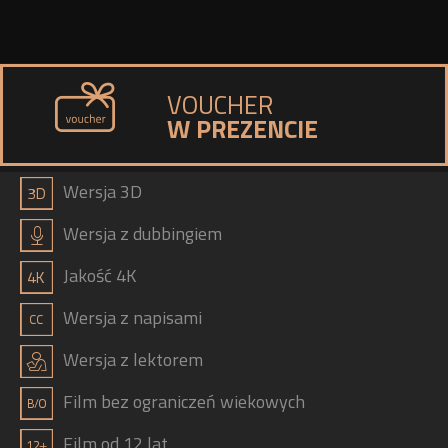
VOUCHER
W PREZENCIE
a
Wersja 3D
h
Wersja z dubbingiem
b
Jakość 4K
g
Wersja z napisami
j
Wersja z lektorem
Film bez ograniczeń wiekowych
Film od 12 lat