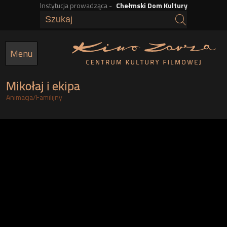
Instytucja prowadząca -
Chełmski Dom Kultury
Przejdź
do
treści
Menu
Mikołaj i ekipa
Animacja
/
Familijny
h