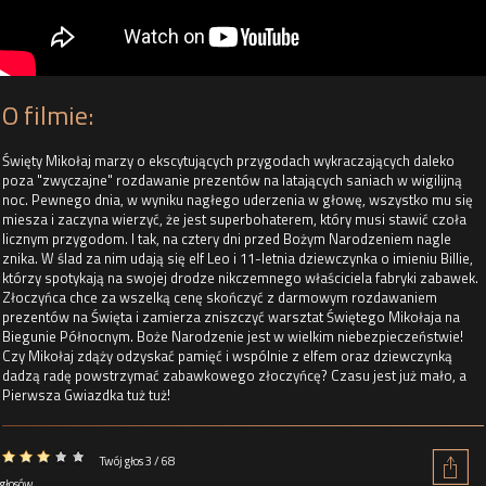
O filmie:
Święty Mikołaj marzy o ekscytujących przygodach wykraczających daleko
poza "zwyczajne" rozdawanie prezentów na latających saniach w wigilijną
noc. Pewnego dnia, w wyniku nagłego uderzenia w głowę, wszystko mu się
miesza i zaczyna wierzyć, że jest superbohaterem, który musi stawić czoła
licznym przygodom. I tak, na cztery dni przed Bożym Narodzeniem nagle
znika. W ślad za nim udają się elf Leo i 11-letnia dziewczynka o imieniu Billie,
którzy spotykają na swojej drodze nikczemnego właściciela fabryki zabawek.
Złoczyńca chce za wszelką cenę skończyć z darmowym rozdawaniem
prezentów na Święta i zamierza zniszczyć warsztat Świętego Mikołaja na
Biegunie Północnym. Boże Narodzenie jest w wielkim niebezpieczeństwie!
Czy Mikołaj zdąży odzyskać pamięć i wspólnie z elfem oraz dziewczynką
dadzą radę powstrzymać zabawkowego złoczyńcę? Czasu jest już mało, a
Pierwsza Gwiazdka tuż tuż!
Twój głos 3 / 68
głosów