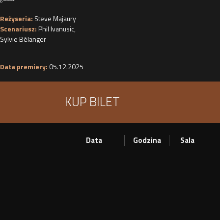
Reżyseria:
Steve Majaury
Scenariusz:
Phil Ivanusic
,
Sylvie Bélanger
Data premiery:
05.12.2025
KUP BILET
Data
Godzina
Sala