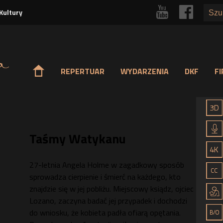
Przejdź
r
p
Kultury
do
treści
o
REPERTUAR
WYDARZENIA
DKF
F
Taśmy Watykanu
27-letnia Angela Holme w zagadkowy sposób
sprowadza cierpienie i śmierć na każdego, kto
znajdzie się w jej pobliżu. Miejscowy ksiądz, ojciec
Lozano, zaczyna badać jej przypadek i dochodzi
do wniosku, że kobieta padła ofiarą opętania.