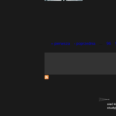
« pierwsza
‹ poprzednia
…
96
S
t
r
o
n
y