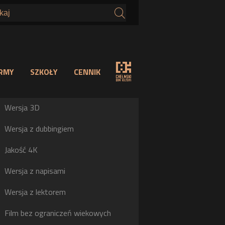
s
IRMY
SZKOŁY
CENNIK
a
Wersja 3D
h
Wersja z dubbingiem
b
Jakość 4K
g
Wersja z napisami
j
Wersja z lektorem
Film bez ograniczeń wiekowych