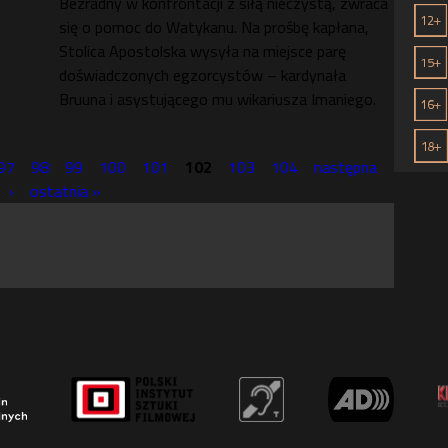
Bezradny w konfrontacji z siłą nieczystą, zwraca
się o pomoc do Watykanu. Na prośbę kapłana,
Stolica Apostolska wysyła na miejsce parę
doświadczonych egzorcystów – kardynała
Bruuna i asystującego mu wikariusza Imaniego.
97
98
99
100
101
102
103
104
następna
›
ostatnia »