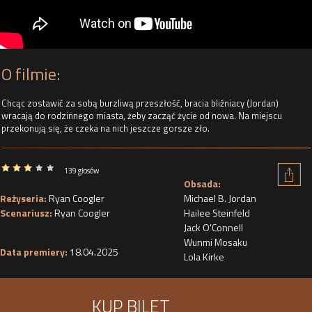
O filmie:
Chcąc zostawić za sobą burzliwą przeszłość, bracia bliźniacy (Jordan)
wracają do rodzinnego miasta, żeby zacząć życie od nowa. Na miejscu
przekonują się, że czeka na nich jeszcze gorsze zło.
139 głosów
Obsada:
Reżyseria:
Ryan Coogler
Michael B. Jordan
Scenariusz:
Ryan Coogler
Hailee Steinfeld
Jack O'Connell
Wunmi Mosaku
Data premiery:
18.04.2025
Lola Kirke
KUP BILET