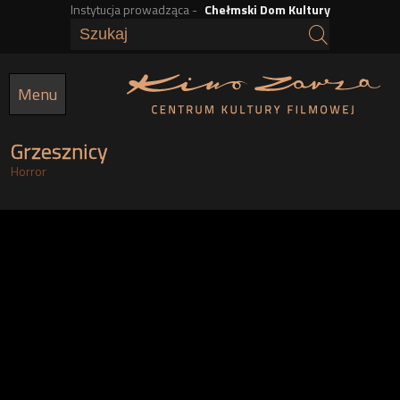
Instytucja prowadząca -
Chełmski Dom Kultury
Przejdź
do
treści
Menu
Grzesznicy
Horror
g