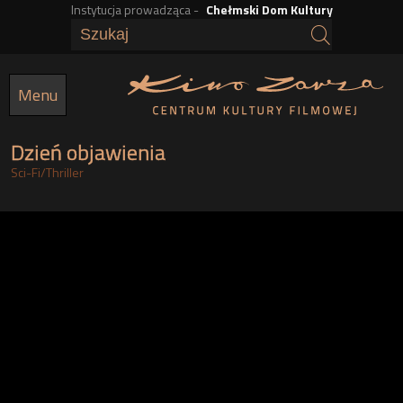
Instytucja prowadząca -
Chełmski Dom Kultury
Przejdź
do
treści
Menu
Dzień objawienia
Sci-Fi
/
Thriller
g