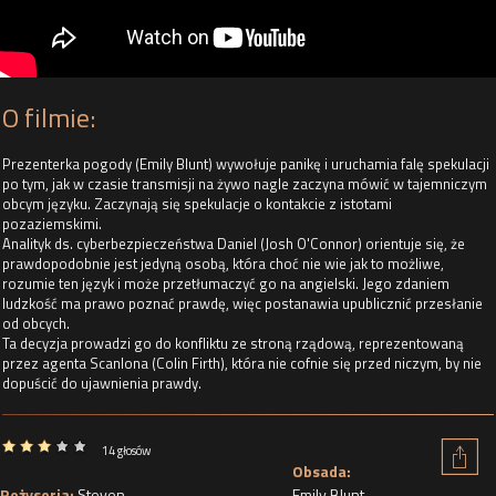
O filmie:
Prezenterka pogody (Emily Blunt) wywołuje panikę i uruchamia falę spekulacji
po tym, jak w czasie transmisji na żywo nagle zaczyna mówić w tajemniczym
obcym języku. Zaczynają się spekulacje o kontakcie z istotami
pozaziemskimi.
Analityk ds. cyberbezpieczeństwa Daniel (Josh O'Connor) orientuje się, że
prawdopodobnie jest jedyną osobą, która choć nie wie jak to możliwe,
rozumie ten język i może przetłumaczyć go na angielski. Jego zdaniem
ludzkość ma prawo poznać prawdę, więc postanawia upublicznić przesłanie
od obcych.
Ta decyzja prowadzi go do konfliktu ze stroną rządową, reprezentowaną
przez agenta Scanlona (Colin Firth), która nie cofnie się przed niczym, by nie
dopuścić do ujawnienia prawdy.
14 głosów
Obsada:
Reżyseria:
Steven
Emily Blunt