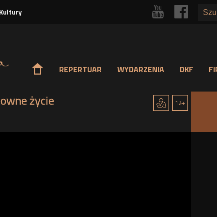
Przejdź
r
p
Kultury
do
treści
o
REPERTUAR
WYDARZENIA
DKF
F
owne życie
j