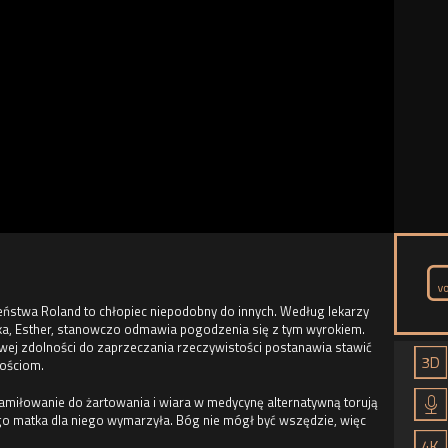
eństwa Roland to chłopiec niepodobny do innych. Według lekarzy
atka, Esther, stanowczo odmawia pogodzenia się z tym wyrokiem.
owej zdolności do zaprzeczania rzeczywistości postanawia stawić
nościom.
zamiłowanie do żartowania i wiara w medycynę alternatywną torują
go matka dla niego wymarzyła. Bóg nie mógł być wszędzie, więc