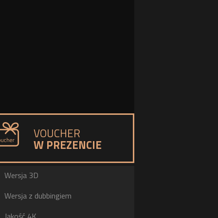
VOUCHER
W PREZENCIE
a
Wersja 3D
h
Wersja z dubbingiem
b
Jakość 4K