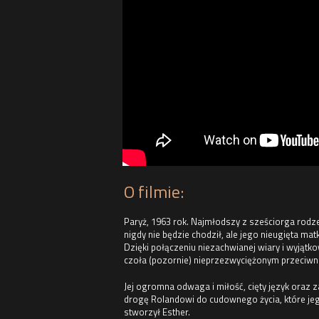
O filmie:
Paryż, 1963 rok. Najmłodszy z sześciorga rodz
nigdy nie będzie chodził, ale jego nieugięta m
Dzięki połączeniu niezachwianej wiary i wyjątk
czoła (pozornie) nieprzezwyciężonym przeciw
Jej ogromna odwaga i miłość, cięty język oraz 
drogę Rolandowi do cudownego życia, które je
stworzył Esther.