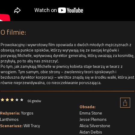
O filmie:
Prowokacyjny i wywrotowy film opowiada o dwóch młodych mężczyznach z
obsesją na punkcie spisków, którzy wyrywają się ze swojej kryjówki i
porywają Michelle, wpływową dyrektor generalną, którą uważają za kosmitkę,
przybyłą, po to aby nas zniszczyć.
Po tym, jak zamykają Michelle w piwnicy kobieta staje twarzą w twarz z
wrogiem. Tym samym, obie strony – zwolennicy teorii spiskowych i
bezduszna dyrektor korporacji – wkrótce znajdą się w środku walki, która jest
równie nieprzewidywalna, co nieoczekiwanie poruszająca.
66 głosów
Obsada:
Reżyseria:
Yorgos
Emma Stone
Lanthimos
Jesse Plemons
Scenariusz:
Will Tracy
Alicia Silverstone
Aidan Delbis