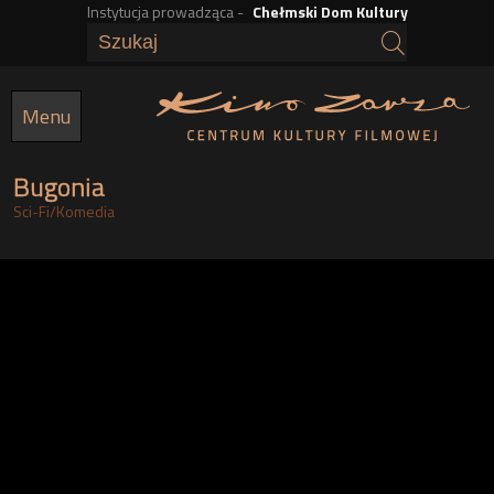
Instytucja prowadząca -
Chełmski Dom Kultury
Przejdź
do
treści
Menu
Bugonia
Sci-Fi
/
Komedia
g