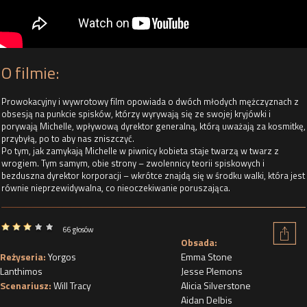
O filmie:
Prowokacyjny i wywrotowy film opowiada o dwóch młodych mężczyznach z
obsesją na punkcie spisków, którzy wyrywają się ze swojej kryjówki i
porywają Michelle, wpływową dyrektor generalną, którą uważają za kosmitkę,
przybyłą, po to aby nas zniszczyć.
Po tym, jak zamykają Michelle w piwnicy kobieta staje twarzą w twarz z
wrogiem. Tym samym, obie strony – zwolennicy teorii spiskowych i
bezduszna dyrektor korporacji – wkrótce znajdą się w środku walki, która jest
równie nieprzewidywalna, co nieoczekiwanie poruszająca.
66 głosów
Obsada:
Reżyseria:
Yorgos
Emma Stone
Lanthimos
Jesse Plemons
Scenariusz:
Will Tracy
Alicia Silverstone
Aidan Delbis