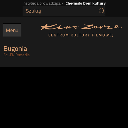
Instytucja prowadząca -
Chełmski Dom Kultury
Przejdź
do
treści
Menu
Bugonia
Sci-Fi
/
Komedia
g