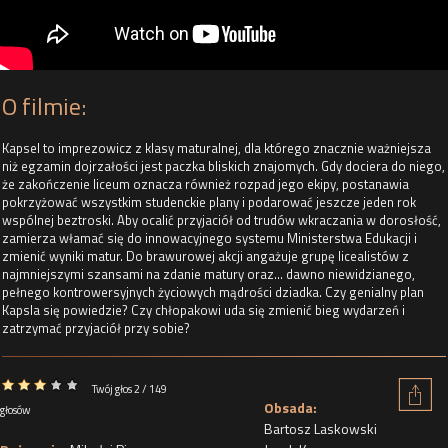
O filmie:
Kapsel to imprezowicz z klasy maturalnej, dla którego znacznie ważniejsza
niż egzamin dojrzałości jest paczka bliskich znajomych. Gdy dociera do niego,
że zakończenie liceum oznacza również rozpad jego ekipy, postanawia
pokrzyżować wszystkim studenckie plany i podarować jeszcze jeden rok
wspólnej beztroski. Aby ocalić przyjaciół od trudów wkraczania w dorosłość,
zamierza włamać się do innowacyjnego systemu Ministerstwa Edukacji i
zmienić wyniki matur. Do brawurowej akcji angażuje grupę licealistów z
najmniejszymi szansami na zdanie matury oraz… dawno niewidzianego,
pełnego kontrowersyjnych życiowych mądrości dziadka. Czy genialny plan
Kapsla się powiedzie? Czy chłopakowi uda się zmienić bieg wydarzeń i
zatrzymać przyjaciół przy sobie?
Twój głos 2 / 149
Obsada:
głosów
Bartosz Laskowski