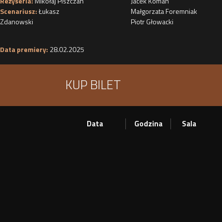
Reżyseria:
Mikołaj Piszczan
Jacek Koman
Scenariusz:
Łukasz
Małgorzata Foremniak
Zdanowski
Piotr Głowacki
Data premiery:
28.02.2025
KUP BILET
Data
Godzina
Sala